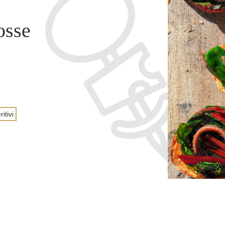
osse
itivi