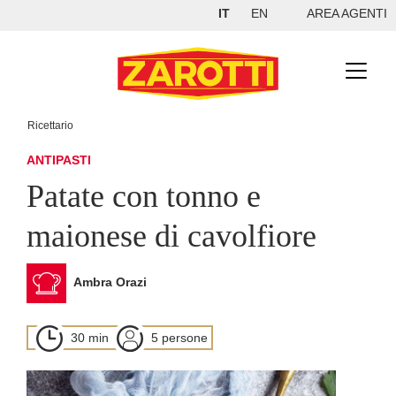
IT
EN
AREA AGENTI
Ricettario
ANTIPASTI
Patate con tonno e
maionese di cavolfiore
Ambra Orazi
30 min
5 persone