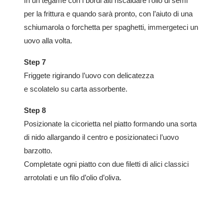
In un tegame con i bordi alti riscaldare l’olio di semi
per la frittura e quando sarà pronto, con l’aiuto di una
schiumarola o forchetta per spaghetti, immergeteci un
uovo alla volta.
Step 7
Friggete rigirando l’uovo con delicatezza
e scolatelo su carta assorbente.
Step 8
Posizionate la cicorietta nel piatto formando una sorta
di nido allargando il centro e posizionateci l’uovo
barzotto.
Completate ogni piatto con due filetti di alici classici
arrotolati e un filo d’olio d’oliva.