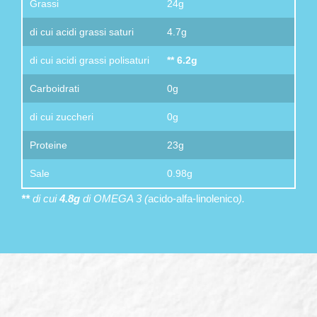
Grassi
24g
di cui acidi grassi saturi
4.7g
di cui acidi grassi polisaturi
** 6.2g
Carboidrati
0g
di cui zuccheri
0g
Proteine
23g
Sale
0.98g
**
di cui
4.8g
di OMEGA 3 (
acido-alfa-linolenico
).