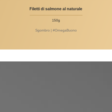
Filetti di salmone al naturale
150g
Sgombro | #OmegaBuono