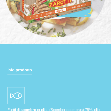
Info prodotto
Filetti di
sgombro
grigliati (Scomber scombrus) 75%, olio