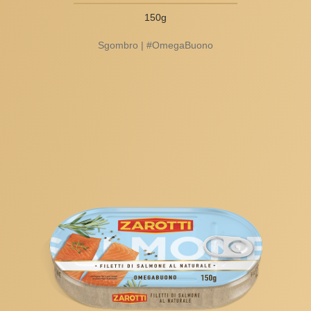
150g
Sgombro | #OmegaBuono